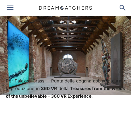
Treasures from the wreck of the
unbelievable - 360 VR Experience
Per Palazzo Grassi – Punta della dogana abbiamo curato
la produzione in
360 VR
della
Treasures from the wreck
of the unbelievable – 360 VR Experience
.