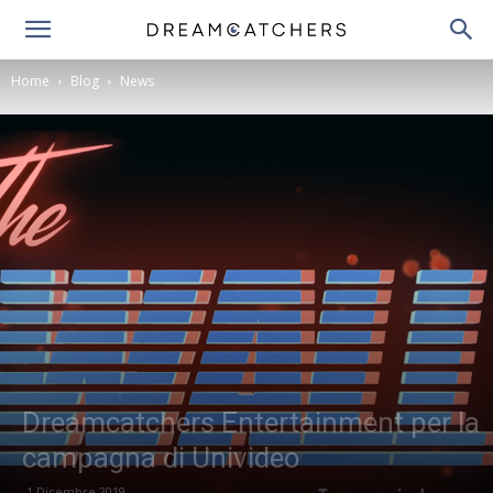
Home
Blog
News
Dreamcatchers Entertainment per la
campagna di Univideo
1 Dicembre 2019