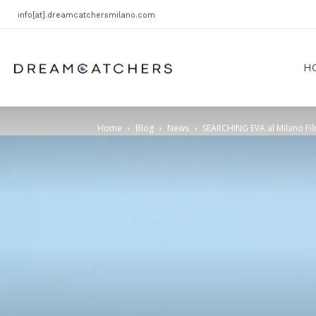
info[at].dreamcatchersmilano.com
Dreamcatchers
H
Home
Blog
News
SEARCHING EVA al Milano Film 
Entertainment